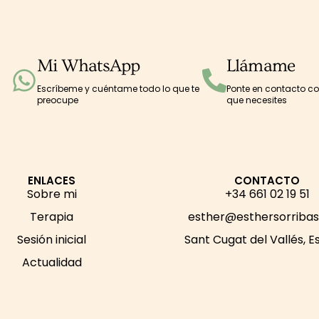
Mi WhatsApp
Llámame
Escríbeme y cuéntame todo lo que te
Ponte en contacto c
preocupe
que necesites
ENLACES
CONTACTO
Sobre mi
+34 661 02 19 51
Terapia
esther@esthersorriba
Sesión inicial
Sant Cugat del Vallés, 
Actualidad