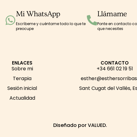
Mi WhatsApp
Llámame
Escríbeme y cuéntame todo lo que te
Ponte en contacto c
preocupe
que necesites
ENLACES
CONTACTO
Sobre mi
+34 661 02 19 51
Terapia
esther@esthersorriba
Sesión inicial
Sant Cugat del Vallés, 
Actualidad
Diseñado por VALUED.