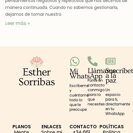
pensamientos negativos y repetitivos que nos decimos de
manera continuada. Cuando no sabemos gestionarla,
dejamos de tomar nuestro
Leer más »
Esther
Llámame
Suscríbe
Mi
a la
WhatsApp
paz
Sorribas
Ponte en
contacto
Escríbeme
conmigo
Un
y
para lo
espacio
cuéntame
que
para ti,
todo lo
necesites
directamente
que te
en tu
preocupe
WhatsApp
PLANOS
ENLACES
CONTACTO
POLÍTICAS
Mente
Sobre mi
+34 661
Política